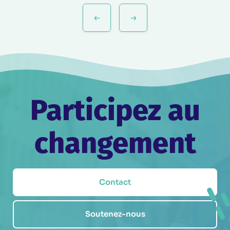
Navigation
de
l’article
Participez au
changement
Contact
Soutenez-nous